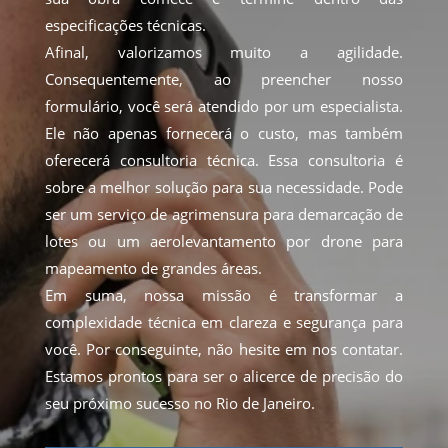
especificações técnicas.
Afinal, valorizamos muito a agilidade.
Consequentemente, ao preencher nosso
formulário, você será atendido por um especialista.
Ele não apenas fornecerá o custo, mas também
oferecerá consultoria técnica. Essa consultoria é
sobre a melhor solução para sua necessidade. Pode
ser um serviço de agrimensura para demarcação de
lotes ou um aerolevantamento por drone para
mapeamento de grandes áreas.
Em suma, nossa missão é transformar a
complexidade técnica em clareza e segurança para
você. Por conseguinte, não hesite em nos contatar.
Estamos prontos para ser o alicerce de precisão do
seu próximo sucesso no Rio de Janeiro.