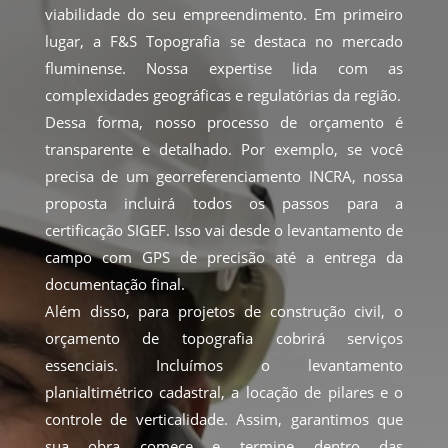
viabilidade do seu empreendimento. Em primeiro
lugar, a F&S Topografia se destaca no mercado
fluminense. Nossa expertise lida com as
complexidades geográficas e regulatórias da região.
Dessa forma, nosso processo de orçamento é
transparente e detalhado. Por exemplo, se você
precisa de um georreferenciamento INCRA, nossa
proposta incluirá todos os passos para a
certificação SIGEF. Isso vai desde o levantamento de
campo com GPS de precisão até a entrega da
documentação final.
Além disso, para projetos de construção civil, o
orçamento de topografia cobrirá serviços
essenciais. Incluímos o levantamento
planialtimétrico cadastral, a locação de pilares e o
controle de verticalidade. Assim, garantimos que
sua obra comece e termine dentro das